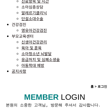
진료항목 및 시간
소아심층상담
알레르기클리닉
단설소대수술
건강검진
영유아건강검진
부모교육센터
신생아건강관리
육아 및 훈육
소아청소년 뇌발달
응급처치 및 심폐소생술
아동학대 예방
공지사항
홈 > 로그인
MEMBER
LOGIN
본원의 소중한 고객님, 방문해 주셔서 감사합니다.