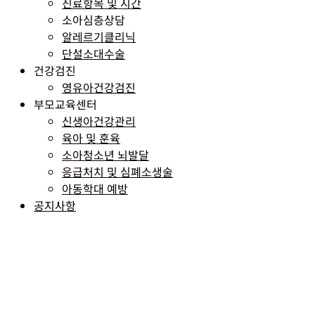
진료항목 및 시간
소아심층상담
알레르기클리닉
단설소대수술
건강검진
영유아건강검진
부모교육센터
신생아건강관리
육아 및 훈육
소아청소년 뇌발달
응급처치 및 심폐소생술
아동학대 예방
공지사항